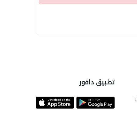
تطبيق دافور
را