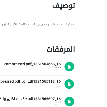
توصيف
مذكرة الاستاذ وليد رشدى فى الهندسة للصف الأول الثانوى 
المرفقات
16_1381564668_compressed.pdf
pdf
16_1381565113التوازى_compressed.pdf
pdf
16_1381565607المنصف الداخلى والخارجى_compressed.pdf
pdf