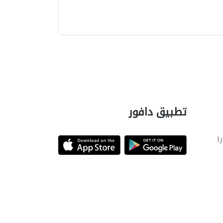
تطبيق دافور
را