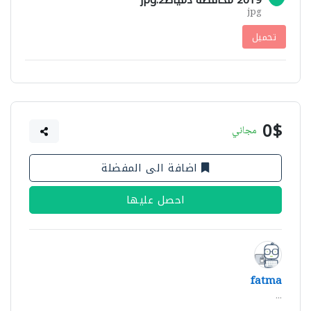
2019 محافظة دمياط2.jpg
jpg
تحميل
0$
مجاني
اضافة الى المفضلة
احصل عليها
fatma
...