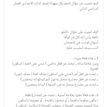
كيف تجيب عن سؤال النحو بكل سهولة للصف الثالث الاعدادى الفصل
الدراسي الثاني
كَيْفَ تُجِيبُ عَلَى سُؤَالِ -النَّحْوِ
نافعة بإذن الله لكل مَن قرأها
السؤال الوادرد في الامتحان
كــــــــــيــف تُـجـيـبُ عَلَيْهِ
1ـــ هات فعلا مبينا ،
وبين علامة بنائه ــ ابحث عن فعل ماضي. ( مبني على الضم / السكون/
الفتح)
ــ ابحث عن فعل أمر ( مبني على السكون/ حذف العلة / حذف النون)
ــ ابحث عن فعل مضارع متصل به نون التوكيد(والله ليحضرن)
ــ ابحث عن مضارع متصل به نون النسوة ( البنات يحضرن)
2ــ هات فعلا معربا بعلامة أصلية ــ ابحث عن المضارع فقط .
ــ يكون مرفوعا بالضمة ،، أو منصوبا بالفتحة ، أو مجزوما بالسكون.
مثال(محمد يحضر: الضمة/ لن يحضـر: الفتحة/ لا تتكاسل: السكون)