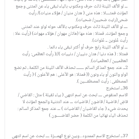
ـــ لو الألف اللينة ثالث حرف ومكتوب بالياء تبقى ياء عن المثنى وجمع
المؤنث فمثــــلا : هذه منى ( هتان منيان / هؤلاء منيات)/ رأيت
ضحى(رايت ضحيين/ ضحيات).
ــــ لو الألف اللينة ثالث حرف ومكتوب بالألف حوله لواو عند المثنى
وجمع المؤنث. فمثلا : هذه مها (هاتان مهوان / هؤلاء مهوات) (رأيت علا :
رأيت عُلوين ــ عُلوات).
ـــ لو الألف اللينة رابع حرف أو أكثر تبقى ياء دائما .
فمثلا : ( هذه دنيا / هتان دنييان / دنييات )//( رأيت العظمى: رأيت
العظميين / العظميات).
2ــ عند جمع المذكر السالم ــــــــ تحذف الألف اللينة من الكلمة ، ثم نضع
الواو والنون أو ياء ونون (( فمثلا : هو الأعلى : هم الأعلون ) ( رأيت
المصطفى : رأيت المصطفـــين ).
36ــ استخرج
الاسم المنقوص ــــ ابحث عن اسم انتهى ( بياء ثقيلة ) مثل : القاضي /
قاضِ / قاضية / قاضون / قاضيات ـــ عند التثنية والجمع المؤنث لا
يحدث شيء ( جاء القاضيان / القاضيات ) ـــ عند جمع المذكر السالم :
تحذف الياء نهائيا من الكلمة ( حضر القاضـــــون )
37ــ استخرج الاسم الممدود ، وبين نوع الهمـــزة ــــ ابحث عن اسم انتهى