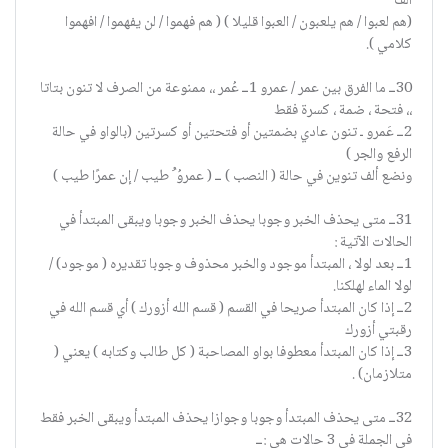
الف
(هم لعبوا / هم يلعبون / العبوا قليلا ) ( هم فهموا / لن يفهموا / افهموا
كلامي ).
30ــ ما الفرق بين عمر / عمرو 1ــ عُمر ،، ممنوعة من الصرف لا تنون بتاتا
،، فتحة ، ضمة ، كسرة فقط
2ــ عَمرو ـ تنون عادي بضمتين أو فتحتين أو كسرتين (بالواو في حالة
الرفع والجر )
ونضع ألف تنوين في حالة ( النصب ) ــ ( عمروُ ُ طيب / إن عمرًا طيب )
31ــ متى يحذف الخبر وجوبا يحذف الخبر وجوبا ويبقى المبتدأ في
الحالات الآتية :
1ــ بعد لولا ، المبتدأ موجود والخبر محذوف وجوبا تقديره ( موجود) /
لولا الماء لهلكنا.
2ــ إذا كان المبتدأ صريحا في القسم ( قسم الله أزورك ) أي قسم الله في
رقبتي أزورك
3ــ إذا كان المبتدأ معطوفا بواو المصاحبة ( كل طالب وكتابه ) يعني (
متلازمان) .
32ــ متى يحذف المبتدأ وجوبا وجوازا يحذف المبتدأ ويبقى الخبر فقط
في الجملة في 3 حالات هي :ــ