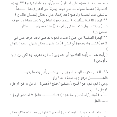
بألف مد ، بعدها همزة على السطر ( سماء / أبناء / علماء / بناء ) ** الهمزة
الأصلية ( عندما نحوله للماضي نجد الهمزة آخر الفعل ) إنشاء ـــــ نشأ
ـــ تبقى عند التثنية والجمع ( هذا إنشاء عال ــ هذان إنشاءان عاليان )
** الهمزة الزائدة للتأنيث : ( عندما نحوله لماضي لا نجد همزة ولا حرف
علة ) ،، وتقلب واو عند المثنى والجمع (( هذه صحراء ــــــــ هاتان
صحروان )
** الهمزة المنقلبة عن أصل ( عندما نحوله لماضي نجد حرف على في
الآخر ) تقلب واو ويجوز أن تبقى (( هذا بناء ـــ هذان بناءان , يجوز بناوان
)
( رأيت علاء ــ رأيت العلاءين أو العلاوين ) ــ لازم تعرب أولا لكي نرى ( ان
ــ أوــ ين )
38ــ افعال ملازمة للبناء للمجهول ـــ ولكــــن يأتي بعدها يعرب
فاعــــــــــــــــل مرفوع بــ ضمة / ألف / واو.
وهي (حُم/ غُم/ جُن / ثُـلج / اُمتُـقــع / فُـلج / دُهش) + فاعل // جُن الرجل :
الرجل : فاعل .
ــــ أما ( تُوفى / اُحتُضر / اُستُـشهد ) + نائـــــــــــب فاعل // احتضر الرجل :
نائب فاعل.
39ــ هات اسما مبنيا ـــ ابحث عن ( أسماء الاشارة .... هذا هذه هاتان هذان