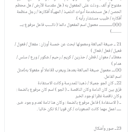
مفتوح أو ألف ، ودلت على المفعول به ( هل مقدسة الأرض / هل محطم
الحصن / هل مستخدمة أدوات التلميذ / المهيأة أفكارها / رجل منظمة
أفكاره / طبيب مستشار رأيه ).
()()()ـــــــــــــــ معمول اسم المفعول دائما ( نائــــب فاعل مرفوع بـــ
...........)
21 ــ صيغة المبالغة ومعمولها ابحث عن خمسة أوزان : مفعال / فعول /
فعيل / فعل / فعال )
معطاء / معوان / فطن / حذرين / كريم / رحيم / شكور / ورع / سلس /
هدام )
()()ــــ معمول صيغة المبالغة بعدها، ويعرب (فاعلا أو مفعولا به)مثل
اسم الفاعل.
22ــ كان الجو جميلا / ذهبنا للمدرسة وكانت الاستفادة
فرّق بين كان التامة وكان الناقصة ــ ( الجو ) اسم كان مرفوع بالضمة :
وكان ناقصة نظرا لوجود الخبر
ــ ( الاستفادة ) فاعل مرفوع بالضمة : وكان هنا تامة لعدم وجود خبر.
ـــــ اعمل مهما كانت الصعوبات / كن قويا / لا تكن خائبا .
23ــ صور وأشكال