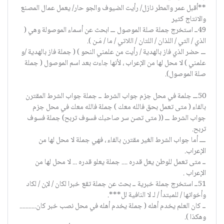
**أقبل عمر والمطر نازل/ رأيت الضيوف والجو حار/ يعمل عمال المصنع
والانتاج كثير
49ــ استخرج جملة صلة الموصول ـــ ابحث عن أسماء الموصولة وهي (
الذي / التي / اللذان / اللتان / اللاتي / ما / مَـن ).
ـــ حضر الذي فاز بالهدية / رأيت من علمني النحو ) ( جملة فاز بالهدية /و
علمني ) لا محل لها من الإعراب ، لأنها جاءت بعد اسم الموصول ( جملة
صلة الموصول).
50ـــ جلمة في محل جزم جواب الشرط ــ جملة جواب الشرط المقترن
بالفاء ( متى تعمل بحق فالله معك ) جملة فالله معك في محل جزم
جواب الشرط ـــ (( متى تصن سر صاحبك فسوف تربح) جملة فسوف
تربح.
ــــ أما جواب الشرط الغير مقترن بالفاء ، فهي جملة لا محل لها من
الإعراب.
ــ متى تعمل للوطن يعل قدره .... جملة يعلو قدره ... لا محل لها من
الإعراب .
51ــ استخرج جملة خبرية ــ بحث عن جملة تقع خبرا لكان / لإن / لكاد
وأخواتها / للمبتدأ / لـ لا النافية لل***.
ــ كان العلم يخدم أهله ( جملة يخدم أهله في محل نصب خبر كان...........
وهكذا ).