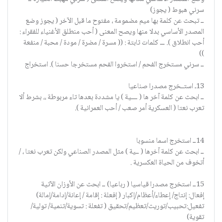
سرني هبوط ( يجوز)
ــ تبحث عن كلمة بها ميم مضمومة ، مفتوح ما قبل الآخر ( يجوز وضع
المصدر الأساسي بدلا منها ويصح المعنى ( أحب منطلق الأغنياء للفقراء :
أحب انطلاق ). ـــ كلمات ثابتة : (( مسرة / مضرة / مودة / محبة / منفعة
))
ــ سرني مستخرج الفحم / استخروا الفحم مستخرجا حسنا ). استخراج
13ـ استــخرج مصدرا صناعيا
ــ ابحث عن كلمة آخر ها ( ــــية ) يا مشددة بعدها تاء مربوطة ،، بشرط ألا
تعرب نعتا ( العسكرية أمر صعب / أحب العمرانية ).
14ــ استخرج اسما منسوبا
ــ ابحث عن كلمة آخرها ( ــية ) مثل المصدر الصناعي ولكن تعرب نعتا ، /
أتخوف من الحياة العكسرية .
15ــ استخرج مصدرا قياسيا ( رباعيا) ــ ابحث عن الأوزان الآتية
إفعال: إنتاج/ إعطاء/أعظام/إكبار ( إفعلة : إقامة / إعانة/إدامة/إمالة)
تفعيل:تحبيب/توريث/تعظيم/تحقيق ( تفعلة : تسوية/تنمية/ تولية/
تقوية)