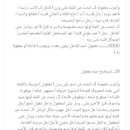
وأعرب معموله 1ــ ابحث عن كلمة على وزن ( فاعل )ــ كاتب درسه /
فاهم دوره / عال قدره / آت / ماح الظلام /العالي قدره / الطائع والديه /
العارف قدر نبيه / رجل سامع النصيحه
2ــ ابحث عن كلمة أولها ميم مضمومة وكسر ما قبل الآخر ، وتدل على
الفاعل . مثل ( عمر مؤمن قلبه / هو المستعمل القلم/ المقتحم الحصن/
المتوكل قلبه على ربه
()()()()ــــــــــ معمول اسم الفاعل: يكون بعده ، ويعرب ( فاعلا أو مفعولا
به ) .
20ــ استخرج اسم مفعول
وأعرب معموله 1ــ ابحث عن اسم على وزن ( مفعول ) مرتبط بالكلمة
التي بعده (معروف فضله) (مذبوح خروفه / مشهور خلقه / موفورة
طلباته / مرفوع اسمه / موفوض طلبه). 2ــ ابحث عن كلمة أولها ميم
والحرف قبل الأخير على ، ودل على المفعول به هل مقول الحق / هل
مصوم رمضام / هل مبيع الثوب / هل مهيب شكل الرجل . 3ــ ابحث عن
كلمة أولها ميم مفتوحة والحرف الأخير حرف علة مشدد ويدل على
المفعول به (هل مدعوّ الضيف/ هل مضيّ الأجل/ هل مرمية القمامة
بأماكنها) 4ــ ابحث عن كلمة أولها ميم مضمومة ، والحرف قبل الأخير