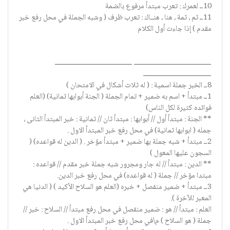
10ــ لعمرك : تعرب مبتدأ مرفوع بالضمة
11ــ ثم ، ثمة ، هنا ، هنــاك : تعرب ظرف ( وشبه الجملة في محل رفع خبر
مقدم ) إذا جاءت أول الكلام
ــــــــــــــــــــــــــــــــــــــــــــــــــ ــــــــــــــــــــــــــــــــــــــــــــــــــ
ــــــــــــــــــــــــــــــــــــــــــــ
8ــ الخبر جملة اسمية : ( له ثلاث أشكال في الامتحان )
1ــ مبتدأ + اسم به ضمير + تمام الجملة ( الجنة أبوابها ثمانية) (العلم
فوائده كثيرة لكل الناس)
** الجنة : مبتدأ أول // أبوابها : مبتدأ ثان // ثمانية : خبر المبتدأ الثانى ،
جمله ( ابوابها ثمانية) في محل رفع خبر المبتدأ الاول .
2ــ مبتدأ + شبه جملة بها ضمير + مبتدأ مؤخر . ( الدين له قواعده) (
السجون عليها المعول )
** الدين : مبتدأ // له جار ومجرور شبه جملة خبر مقدم // قواعده :
مبتدا مؤخر // جملة ( له قواعده) في محل رفع خبر الدين.
3ــ مبتدأ + ضمير منفصل + خبره (العلم هو السلاح الأكيد ) ( الدنيا هي
المعبر للآخرة ).
العلم : مبتدأ // هو : ضمير منفصل في محل رفع مبتدأ // السلاح : خبر //
جملة ( هو السلاح ) م\في محل رفع خبر المبتدأ الاول .