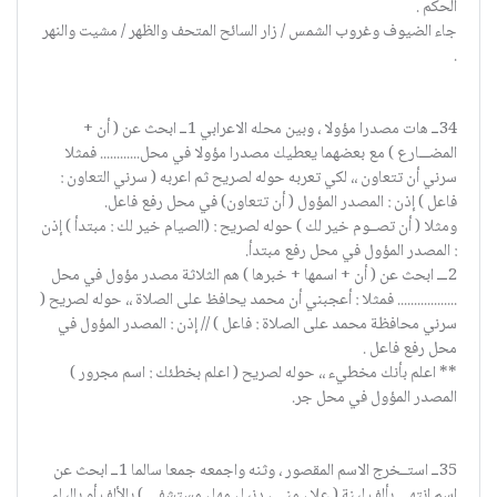
الحكم .
جاء الضيوف وغروب الشمس / زار السائح المتحف والظهر / مشيت والنهر
.
34ــ هات مصدرا مؤولا ، وبين محله الاعرابي 1ــ ابحث عن ( أن +
المضـــارع ) مع بعضهما يعطيك مصدرا مؤولا في محل............ فمثلا
سرني أن تتعاون ،، لكي تعربه حوله لصريح ثم اعربه ( سرني التعاون :
فاعل ) إذن : المصدر المؤول ( أن تتعاون) في محل رفع فاعل.
ومثلا ( أن تصــوم خير لك ) حوله لصريح : (الصيام خير لك : مبتدأ ) إذن
: المصدر المؤول في محل رفع مبتدأ.
2ـــ ابحث عن ( أن + اسمها + خبرها ) هم الثلاثة مصدر مؤول في محل
.................. فمثلا : أعجبني أن محمد يحافظ على الصلاة ،، حوله لصريح (
سرني محافظة محمد على الصلاة : فاعل ) // إذن : المصدر المؤول في
محل رفع فاعل .
** اعلم بأنك مخطيء ،، حوله لصريح ( اعلم بخطئك : اسم مجرور )
المصدر المؤول في محل جر.
35ــ استــخرج الاسم المقصور ، وثنه واجمعه جمعا سالما 1ــ ابحث عن
اسم انتهى بألف لينة ( علا ، منى ، دنيا ، مها ، مستشفى ) بالألف أو بالياء.