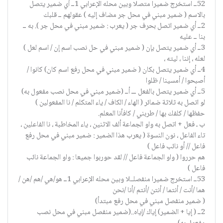
52ــ استخرج ضميرا متصلا وبين محله الإعرابي 1ــ أي ضمير يتصل
بالاسم ( ضمير مبني في محل جر مضاف إليه ) عقولهم ــ قلبك
2ــ أي ضمير اتصل بحرف جر ( يعرب : ضمير مبني في محل جر ). به ــ
بنا ــ عليه
3ــ أي ضمير يتصل بإن ( ضمير مبني في حل نصب اسم إن / اسم لعل )
لعله ، إننا ، ليته ،
4ــ أي ضمير يتصل بكان ( ضمير مبني في محل رفع اسم كان) كانوا /
أصبحوا / أمسينا / ظلوا
5ــ أي ضمير يتصل بالفعل ـــ أــ (ضمير مبني في محل نصب مفعول به)
لو اتصل به ثلاثة ضمائر ( الهاء / الكاف / ياء المتكلم / نا المفعولين )
حفظها / كلفك بها / طربني / كافأنا المعلم.
ب ـ فعل + اتصل به واو الجماعة ألف الاثنين ، ياء المخاطبة ، نا الفاعلين ،
تاء الفاعل ، نون النسوة ( يعرب هذا الضمير : ضمير مبني في محل رفع
فاعل // أو نائب فاعل )
هم حرروا ( واو الجماعة فاعل // لقد حوربوا جميعا : واو الجماعة نائب
فاعل )
53ــ استخرج ضميرا منفصلــلا وبين محله الإعرابي 1ــ هو/هي /هم /هن /
هما /أنت / أنتما / أنتن /أنتم /أنا /نحن
( ضمير منفصل مبني في محل رفع مبتدأ)
2ــ ( إيا + الضمير) إياك /إياه..(ضمير منفصل مبني في محل نصب