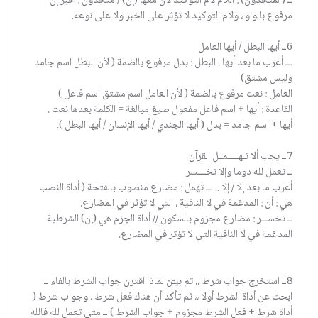
ــ ( لمتحدون) : اللام لام التوكيد لأن معها (إن) / متحدون : خبر إن
مرفوع بالواو ، ولام التوكيد لا تؤثر على الخبر ولا على نوعه.
6ــ أيها البطل / أيها العامل
ـــ أعرب ما بعد أيها . البطل : بدل مرفوع بالضمة ( لأن البطل اسم جامد
وليس مشتق)
العامل : نعت مرفوع بالضمة ( لأن العامل اسم مشتق اسم فاعل )
القاعدة : أيها + اسم فاعل مفعول صيغ مبالغة = الكلمة بعدها نعت .
أيها + اسم جامد = بدل ( أيها الجندي / أيها الإنسان / أيها البطل ).
7ــ يجب ألا تـهـــــمــل القرآن
ــ تعمل لله دوما وإلا تخــــسر
أعرب ما بعد إلا / إلا .. ـــ تهمل : مضارع منصوب بالفتحة ( أداة النصب
هي : أن : المدغمة في لا النافية ، التي لا تؤثر في المضارع.
ــ تخســـر : مضارع مجزوم بالسكون // أداة الجزم هي (إن) الشرطية
المدغمة في لا النافية التي لا تؤثر في المضارع.
8ــ استخرج جواب شرط ،، ثم بيـّن لماذا اقترن جواب الشرط بالفاء ــ
ابحث عن أداة الشرط أولا ،، ثم تأكد أن هناك فعل شرط ، وجواب شرط (
أداة شرط + فعل الشرط مجزوم + جواب الشرط ) ــ متي تعمل لله فالله