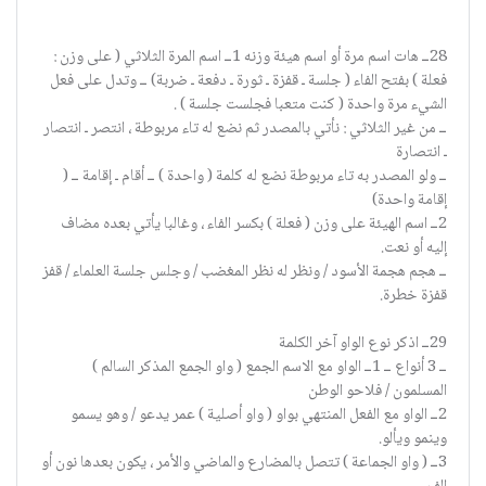
28ــ هات اسم مرة أو اسم هيئة وزنه 1ــ اسم المرة الثلاثي ( على وزن :
فعلة ) بفتح الفاء ( جلسة ـ قفزة ـ ثورة ـ دفعة ـ ضربة) ــ وتدل على فعل
الشيء مرة واحدة ( كنت متعبا فجلست جلسة ) .
ــ من غير الثلاثي : نأتي بالمصدر ثم نضع له تاء مربوطة ، انتصر ـ انتصار
ـ انتصارة
ــ ولو المصدر به تاء مربوطة نضع له كلمة ( واحدة ) ــ أقام ـ إقامة ــ (
إقامة واحدة)
2ــ اسم الهيئة على وزن ( فعلة ) بكسر الفاء ، وغالبا يأتي بعده مضاف
إليه أو نعت.
ــ هجم هجمة الأسود / ونظر له نظر المغضب / وجلس جلسة العلماء / قفز
قفزة خطرة.
29ــ اذكر نوع الواو آخر الكلمة
ــ 3 أنواع ــ 1ــ الواو مع الاسم الجمع ( واو الجمع المذكر السالم )
المسلمون / فلاحو الوطن
2ــ الواو مع الفعل المنتهي بواو ( واو أصلية ) عمر يدعو / وهو يسمو
وينمو ويألو.
3ــ ( واو الجماعة ) تتصل بالمضارع والماضي والأمر ، يكون بعدها نون أو