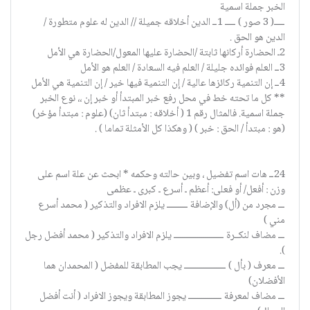
الخبر جملة اسمية
ـــــ( 3 صور ) ـــــ 1ــ الدين أخلاقه جميلة // الدين له علوم متطورة /
الدين هو الحق .
2ـ الحضارة أركانها ثابتة /الحضارة عليها المعول/الحضارة هي الأمل
3ــ العلم فوائده جليلة / العلم فيه السعادة / العلم هو الأمل
4ــ إن التنمية ركائزها عالية / إن التنمية فيها خير / إن التنمية هي الأمل
** كل ما تحته خط في محل رفع خبر المبتدأ أو خبر إن ،، نوع الخبر
جملة اسمية. فالمثال رقم 1 ( أخلاقه : مبتدأ ثان) (علوم : مبتدأ مؤخر)
(هو : مبتدأ / الحق : خبر ) ( وهكذا كل الأمثلة تماما ) .
24ــ هات اسم تفضيل ، وبين حالته وحكمه * ابحث عن علة اسم على
وزن : أفعل/ أو فعلى: أعظم ـ أسرع ـ كبرى ـ عظمى
ـــ مجرد من (أل) والإضافة ــــــــــ يلزم الافراد والتذكير ( محمد أسرع
مني )
ـــ مضاف لنكــرة ــــــــــــــــــــــــ يلزم الافراد والتذكير ( محمد أفضل رجل
).
ـــ معرف ( بأل ) ــــــــــــــــــــ يجب المطابقة للمفضل ( المحمدان هما
الأفضلان)
ـــ مضاف لمعرفة ــــــــــــــــ يجوز المطابقة ويجوز الافراد ( أنت أفضل