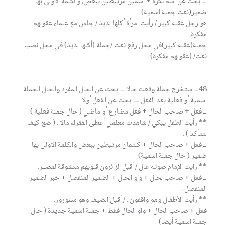
ــ ابحث عن اسم نكرة + اسمين مرتبطين ببعض، والكلمة الاولى بها
ضمير(نعت جملة اسمية)
هو رجل عقله كبير / رأيت امرأة أكلها لذيذ / جلس مع علماء عقولهم
مفكرة.
جملة(عقله كبير)في محل رفع نعت /جملة (أكلها لذيذ) في محل نصب
نعت/ (عقولهم مفكرة)
48ــ استخرج جملة وقعت حالا ــ ابحث عن الحال المفرد والحال الجملة
اسمية أو فعلية بعد الفعل ـــ ابحث عن الفعل أولا
ــ فعل + صاحب الحال + فعل مضارع أو ماضي ( حال جملة فعلية )
** رأيت الطفل يبكي / شاهدت معلمي أعطى الفقراء مالا . ( ضع كيف
لتتأكد ) .
ــ فعل + صاحب الحال + كلتمان مرتبطين ببعض والكلمة الاولى بها
ضمير ( حال جملة اسمية)
** رايت الإمام صوته عال / أقبل الزائرون قلوبهم متشوقة لمصــر.
ــ فعل + صاحب لحال + واو الحال + الضمير المنفصل + خبر الضمير
المنفصل .
** رأيت الأطفال وهم واقفون . / أقبل الضيف وهو مسورور.
فعل + صاحب الحال + واو الحال فقط + جملة اسمية جديدة ( حال
جملة اسمية أيضا)