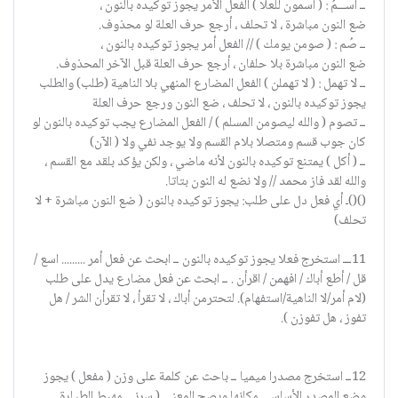
ــ اســـمُ : ( اسمون للعلا ) الفعل الأمر يجوز توكيده بالنون ،
ضع النون مباشرة ، لا تحلف ، أرجع حرف العلة لو محذوف.
ــ صُم : ( صومن يومك ) // الفعل أمر يجوز توكيده بالنون ،
ضع النون مباشرة بلا حلفان ، أرجع حرف العلة قبل الآخر المحذوف.
ــ لا تهمل : ( لا تهملن ) الفعل المضارع المنهي بلا الناهية (طلب) والطلب
يجوز توكيده بالنون ، لا تحلف ، ضع النون ورجع حرف العلة
ــ تصوم ( والله ليصومن المسلم ) / الفعل المضارع يجب توكيده بالنون لو
كان جوب قسم ومتصلا بلام القسم ولا يوجد نفي ولا ( الآن)
ــ ( أكل ) يمتنع توكيده بالنون لأنه ماضي ، ولكن يؤكد بلقد مع القسم ،
والله لقد فاز محمد // ولا نضع له النون بتاتا.
()()ـ أي فعل دل على طلب: يجوز توكيده بالنون ( ضع النون مباشرة + لا
تحلف)
11ـــ استخرج فعلا يجوز توكيده بالنون ــ ابحث عن فعل أمر ......... اسع /
قل / أطع أباك / افهمن / اقرأن . ــ ابحث عن فعل مضارع يدل على طلب
(لام أمر/لا الناهية/استفهام). لتحترمن أباك ، لا تقرأ ، لا تقرأن الشر / هل
تفوز ، هل تفوزن ).
12ــ استخرج مصدرا ميميا ــ باحث عن كلمة على وزن ( مفعل ) يجوز
وضع المصدر الأساسي مكانها ويصح المعنى ( سرني مهبط الطيارة ــ