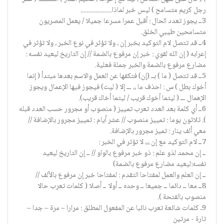
رجل كريم متسامح ) ليس خبر لماذا.....................
3ــ يجوز تعدد الحال : أقبل عمرا مسرعا جميلا / يعمل المصريون
متسامحين طيبي الخلق.
4ــ قد تتصل لام التوكيد بخبر إن ، ولا تؤثر في نوع الخبر ، ولا تؤثر في
إعرابه ( إن الله لقوي : خبر إن مرفوع بالضمة // إن التاريخ ليعيد نفسه :
مضارع مرفوع بالضمة والخبر جملة فعلية.
5ــ قد تتصل ( ما ) بــ (إن) فتكفها عن العمل والاسم بعدها مبتدأ ( إنما
أخوك بطل ) س : احذف ما ،، ـــ إلا ( ليت) فيجوز فيها الإعمال ويجوز
الإهمال ـــ ( ليتما أخوك قريب / ليتما أخاك قريب).
6ــ أي كلمة بعد العدد تعرب تمييز ( منصوب أو مجرور حسب العدد قبله
). ثلاثون يوما : تمييز منصوب // عشر أيام : تمييز مجرور بالإضافة //
معي ألف ينار : تميز مجرور بالإضافة.
7ــ لام التوكيد مع إن ،،، لا تؤثر في الخبر :
ــ إن محمد لذو علم : ذو خبر مرفوع بالواو // ــ إن التاريخ ليعيد
نفسه:ليعيد مضارع مرفوع بالضمة)
ــ إن العلم والعمل لمفتاحا التقدم : لمفتاحا خبر إن مرفوع بالألف //
8ــ معا ــ دائما ــ جميعا ــ وحده ــ أولا ــ أصلا ( كلمات تعرب حالا
منصوب بالفتحة ).
9ـ كلمات شائعة تعرب نائبا عن المفعول المطلق : مرارا – مرة – جدا –
تارة - مرتين