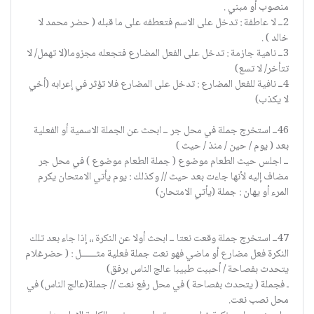
منصوب أو مبني .
2ــ لا عاطفة : تدخل على الاسم فتعطفه على ما قبله ( حضر محمد لا
خالد ) .
3ــ ناهية جازمة : تدخل على الفعل المضارع فتجعله مجزوما(لا تهمل/ لا
تتأخر/ لا تسع)
4ــ نافية للفعل المضارع : تدخل على المضارع فلا تؤثر في إعرابه (أخي
لا يكذب)
46ــ استخرج جملة في محل جر ــ ابحث عن الجملة الاسمية أو الفعلية
بعد ( يوم / حين / منذ / حيث )
ــ اجلس حيث الطعام موضوع ( جملة الطعام موضوع ) في محل جر
مضاف إليه لأنها جاءت بعد حيث // وكذلك : يوم يأتي الامتحان يكرم
المرء أو يهان : جملة (يأتي الامتحان)
47ــ استخرج جملة وقعت نعتا ــ ابحث أولا عن النكرة ،، إذا جاء بعد تلك
النكرة فعل مضارع أو ماضي فهو نعت جملة فعلية مثـــــــل : ( حضرغلام
يتحدث بفصاحة / أحببت طبيبا عالج الناس برفق)
ـ فجملة ( يتحدث بفصاحة ) في محل رفع نعت // جملة(عالج الناس) في
محل نصب نعت.