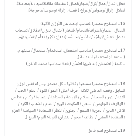
فعال: قتال/جدال/نزال/شجار/نضال ( مفاعلة: مقاتلة/مجادلة/معاملة).
فعلال: زلزال/وسواس/زعزاع ( فعللة : زلزلة /وسوسة/دحرجة).
16ــ استخرج مصدرا خماسيا ابحث عن الأوزان الآتية :
افتعال: اعتمار/اعتراف/اقتحام/افتخار (انفعال:انعزال/انطلاق/انسحاب
تفاعل: تعامُل/تواجُد/تناصُح/تخاصُم (تفعل: تكبُـر/ تعلُم /تقدُم/تفهُم.
17ــ استخرج مصدرا سادسيا استفعال: استخدام/استعمال/استفهام.
(استفعلة : استعانة/ استقامة ).
ــ كلمة ( اطمئنان ) ماضيها اطمأن ( فعلا سداسيا مشدد الآخر ).
18ــ استخرج مصدرا سماعيا / ثلاثيا ــ كل مصدر ليس له نفس الوزن
السابق ، وفعله الماضي ثلاثة أحرف /مثل ( النمو / القوة / العلم / الحب /
الفقه / النور / الصحة / السلام / الزراعة / الصناعة / التجارة / زكام / عطاس
/ الوقوف / الجلوس / السعى / المكوث / البيع / الندم / الذهاب / الكره /
الأكل / الدين / الحرية / السمع / الجنون / النظر / السعادة / السياسة / العزم
/ السعادة / المشي / الطاعة / محو / الغفران/ التوبة/ النوم/ البيع ).
19ــ استخرج اسم فاعل