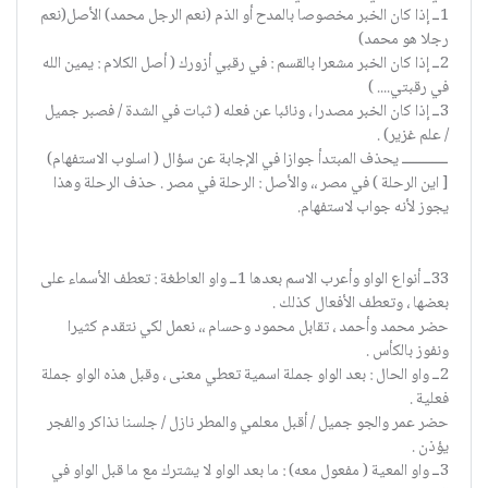
1ــ إذا كان الخبر مخصوصا بالمدح أو الذم (نعم الرجل محمد) الأصل(نعم
رجلا هو محمد)
2ــ إذا كان الخبر مشعرا بالقسم : في رقبي أزورك ( أصل الكلام : يمين الله
في رقبتي.... )
3ــ إذا كان الخبر مصدرا ، ونائبا عن فعله ( ثبات في الشدة / فصبر جميل
/ علم غزير) .
ــــــــــــــ يحذف المبتدأ جوازا في الإجابة عن سؤال ( اسلوب الاستفهام)
[ اين الرحلة ) في مصر ،، والأصل : الرحلة في مصر . حذف الرحلة وهذا
يجوز لأنه جواب لاستفهام.
33ــ أنواع الواو وأعرب الاسم بعدها 1ــ واو العاطغة : تعطف الأسماء على
بعضها ، وتعطف الأفعال كذلك .
حضر محمد وأحمد ، تقابل محمود وحسام ،، نعمل لكي نتقدم كثيرا
ونفوز بالكأس .
2ــ واو الحال : بعد الواو جملة اسمية تعطي معنى ، وقبل هذه الواو جملة
فعلية .
حضر عمر والجو جميل / أقبل معلمي والمطر نازل / جلسنا نذاكر والفجر
يؤذن .
3ــ واو المعية ( مفعول معه) : ما بعد الواو لا يشترك مع ما قبل الواو في