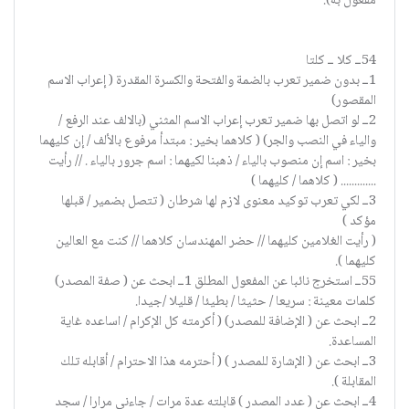
مفعول به).
54ــ كلا ــ كلتا
1ــ بدون ضمير تعرب بالضمة والفتحة والكسرة المقدرة ( إعراب الاسم
المقصور)
2ــ لو اتصل بها ضمير تعرب إعراب الاسم المثني (بالالف عند الرفع /
والياء في النصب والجر) ( كلاهما بخير : مبتدأ مرفوع بالألف / إن كليهما
بخير : اسم إن منصوب بالياء / ذهبنا لكيهما : اسم جرور بالياء . // رأيت
............. ( كلاهما / كليهما )
3ــ لكي تعرب توكيد معنوى لازم لها شرطان ( تتصل بضمير / قبلها
مؤكد )
( رأيت الغلامين كليهما // حضر المهندسان كلاهما // كنت مع العالين
كليهما ).
55ــ استخرج نائبا عن المفعول المطلق 1ــ ابحث عن ( صفة المصدر)
كلمات معينة : سريعا / حثيثا / بطيئا / قليلا /جيدا.
2ــ ابحث عن ( الإضافة للمصدر) ( أكرمته كل الإكرام / اساعده غاية
المساعدة.
3ــ ابحث عن ( الإشارة للمصدر ) ( أحترمه هذا الاحترام / أقابله تلك
المقابلة ).
4ــ ابحث عن ( عدد المصدر ) قابلته عدة مرات / جاءني مرارا / سجد