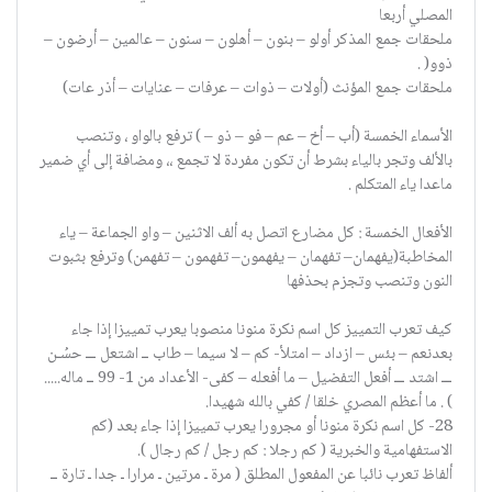
المصلي أربعا
ملحقات جمع المذكر أولو – بنون – أهلون – سنون – عالمين – أرضون –
ذوو( .
ملحقات جمع المؤنث (أولات – ذوات – عرفات – عنايات – أذر عات)
الأسماء الخمسة (أب – أخ – عم – فو – ذو – ) ترفع بالواو ، وتنصب
بالألف وتجر بالياء بشرط أن تكون مفردة لا تجمع ،، ومضافة إلى أي ضمير
ماعدا ياء المتكلم .
الأفعال الخمسة : كل مضارع اتصل به ألف الاثنين – واو الجماعة – ياء
المخاطبة(يفهمان– تفهمان – يفهمون– تفهمون – تفهمن) وترفع بثبوت
النون وتنصب وتجزم بحذفها
كيف تعرب التمييز كل اسم نكرة منونا منصوبا يعرب تمييزا إذا جاء
بعدنعم – بئس – ازداد – امتلأ- كم – لا سيما – طاب ــ اشتعل ـــ حسُـن
ـــ اشتد ـــ أفعل التفضيل – ما أفعله – كفى- الأعداد من 1- 99 ــ ماله.....
) . ما أعظم المصري خلقا / كفي بالله شهيدا.
28- كل اسم نكرة منونا أو مجرورا يعرب تمييزا إذا جاء بعد (كم
الاستفهامية والخبرية ( كم رجلا : كم رجل / كم رجال ).
ألفاظ تعرب نائبا عن المفعول المطلق ( مرة ـ مرتين ـ مرارا ـ جدا ـ تارة ــ