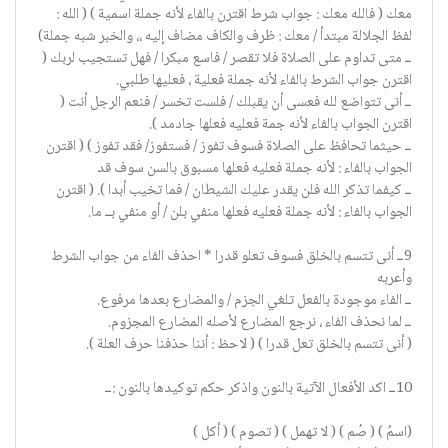
معك ( فالله معك : جواب شرط اقترن بالفاء لأنه جملة اسمية ) ( الله :
لفظ الجلالة مبتدأ / معك : ظرف والكاف مضاف إليه ،، والخبر شبه جملة)
ــ متى تداوم على الصلاة فلا تقصر / فاسع مبكرا / فهل تستجيب لربك (
اقترن جواب الشرط بالفاء لأنه جملة فعلية ، فعليها طلبي.
ــ أنى تتواضع لله فعسى أن يقبلك / فلست تخسر / فنعم الرجل أنت (
اقترن الجواب بالفاء لأنه جمة فعليه فعلها جادمد ).
ــ حيثما تحافظ على الصلاة فسوف تفوز / فستفوز/ فقد تفوز ) ( اقترن
الجواب بالفاء : لأنه جملة فعليه فعلها مسبوق بالسن سوف قد
ــ كيفما تذكر الله فلن يقدر عليك الشيطان / فما تخيب أبدا ). ( اقترن
الجواب بالفاء : لأنه جملة فعليه فعلها منفي بلن / أو منفي بــ ما.
9ــ أنى تتسم بالخلق فسوف تعلو قدرا * احذف الفاء من جواب الشرط
وأعربه
ــ الفاء موجودة بالفعل تلغي الجزم / والمضارع بعدها مرفوع.
ــ لما نحذف الفاء ، نرجع المضارع لأصله المضارع المجزوم.
( أنى تتسم بالخلق تعل قدرا ) ( لاحظ : أننا حذفنا حرف العلة ).
10ــ اكد الأفعال الآتية بالنون واذكر حكم توكيدها بالنون :ــ
(اسمُ ) ( صُم ) ( لا تهمل ) ( تصوم ) ( أكل )