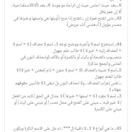
6ــ بعد حيث: اجلس حيث إن الراجة موجودة. 6ــ بعد (ألا)الاستفتاحية :
ألا إن عمر بطل
43ــ متى تفتح همزة إن ــ تفتح إذا صح تأويلها هي واسمها وخبرها في
مصدر مؤول ( أدهشنى أنك مريض)
44ــ استخرج اسم لا وأعربه ووضح نوعه 1ــ اسم لا مضاف ( لا + اسم لا
+ المضاف إليه + خبر لا ) لا طالب علم جهول
منصـــوب بالفتحة أو بالياء أو بالكسرة أو بالألف (وتحذف النون في
المثنى والجمع مذكر).
2ــاسم لا شبيه بالمضاف (لا + اسم لا منون + تام المعنى + خبر لا) لا
طالبا للعلم جهول
ــ نفس إعراب المضاف ، ولا تحذف النون بل تبقى ( لا طالبين حقوقهم
جهلاء ).
3ــ اسم لا مفرد ( لا + اسمها + خبرها ) لا جدال في الحق / لابد من العمل
/ لا خير فيه. ــ مبني على الفتح في محل نصب / أو مبني على الياء / أو
مبني على الكسرة
45ــ ما هي أنواع لا 1ــ لا نافية لل*** : تدخل على الاسم النكرة ويكون