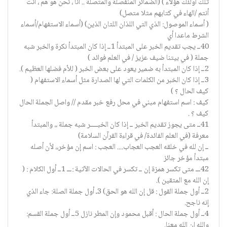
تلك أولئك هؤلاء ) (الضمائر المنفصلة والمتصلة .. أنا ، نحن هو هم ، أنت
أنتم /الهاء في كتابهم مثلا متصل)
( أسماء الموصول: الذي التي اللذان اللتان الذين) (أسماء الاستفهام/أسماء
الشرط ماعدا أي
40ــ يجب تقديم الخبر على المبتدأ 1ــ إذا كان المبتدأ نكرة والخبر شبه
جملة ( في بيتنا ضيف عزيز / في العلم فوائد )
2ــ إذا كان المبتدأ به ضمير يعود على بعض الخبر ( للأم فضلها العظيم ).
3ــ إذا كان الخبر من الكلمات التي لها الصدارة مثل أسماء الاستفهام (
كيف الحال ؟ )
كيف : اسم استفهام مبني في محل رفع خبر مقدم // واصل الجملة الحال
كيف ؟ .
41ــ متى يجوز تقديم الخبر ــ إذا كان الخبـــــر شبه جملة ،، والمبتدأ
معرفة (في العلم الفائدة/ في قراءة القرآن السلامة)
ــ إن لله في خلقه العجب العجاب.... العجب : اسم إن مؤخر،، لأن أصله
مبتدأ مؤخر جائز
42ـــ متى تكسر همزة إن ــ تكسر في الحالات الآتية :ـــ 1ــ أول الكلام : (
إن الله مع المتقين ).
2ــ أول جملة القول : قل إن الله هو الحق) 3ـ أول جملة الصلة: جاء الذي
إنه ناجح.
4ــ أول جملة الحال : أقبل محمود وإن المطر نازل 5ــ أول جملة القسم:
والله إن الله معنا.