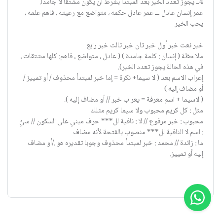
4ــ يجوز تعدد الخبر بعد المبتدأ بشرط أن يكون مشتقا لا جامدا.
عمر إنسان عادل ـــ عمر عادل حكمه ، متواضع مع رعيته ، فاهم علمه ،
يحب الخير
خبر نعت خبر أول خبر ثان خبر ثالث خبر رابع
ملاحظة ( إنسان : كلمة جامدة ) ( عادل ، متواضع ، فاهم: كلها مشتقات ،
في هذه الحالة يجوز تعدد الخبر).
إعراب الاسم بعد ( لا سيما+ نكرة = إما خبر لمبتدأ محذوف / أو تمييز /
أو مضاف إليه )
( لاسيما + اسم معرفة = يعر ب خبر // أو مضاف إليه ).
مثل : كل كريم محبوب ولا سيما كريم مثلك
محبوب : خبر مرفوع // لا : نافية لل*** حرف مبني على السكون // سيَُ
: اسم لا النافية لل*** منصوب بالفتحة لأنه مضاف
ما : زائدة // محمد : خبر لمبتدأ محذوف وجوبا تقديره هو ./أو مضاف
إليه أو تمييز.