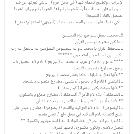
الإعراب ،، وتضبح الجملة كلها ( في محل جزم) ،، ــ لكي تفرقها عن فاء
السببية ،، فإن الجملة تبدأ بأداة شرط ، ثم فعل الشرط ، ثم جواب الشرط
المتصل بالفاء ( النتيجة)
ــ لكي تعرف فاء السببية ، الجملة تبدأ بطلب(أمر/نهي/ استفهام/ تمني)
5ــ محمــد يعمل لـيـرجـع عزة الديــــــن
ــ ما كان سعـيـد لـيـنسى القرآن
ــ لـتـحفظ القرآن يا محمد ــ والله ليـصــومن الــمـؤمــن لله ــ نعمل لله رب
الكون ــ إن المسلـمـيـن لمتحدون ******
**** ما نوع اللام ؟ وأعرب ما بعدها . ــ ( ليرجع ) اللام لام التعليل // ــ
يرجع : مضارع منصوب بالفتحة
** لأنها تعلل ما قبلها ،، لماذا يعمل محمد ؟ ليرجع.
ــ ( لينسى ) اللام لام الجحود // ينسى : مضارع منصوب بالفتحة.
** لأنها سبقت بكان المنفية ( كون منفي )
ــ (لـتـحفظ ) اللام لام الأمر // (لـتـحفظ ) : مضارع مجزوم بالسكون.
** لأننا بدأنا بها الكلام ، وأفادت الأمر ، تأمر بحفظ القرآن
ــ ( ليصومن) : اللام لام التوكيد والقسم / ( يصومن) : مضارع مبني على
الفتح لاتصاله بلام التوكيد في محل رفع. / اتصل بقسم.
ــ ( لله ) اللم لام الجر // ( لفظ الجلالة الله ) اسم مجرور بالكسرة. **
تتصل بالاسم ، وتكون مكسورة ، تحتها كسرة.