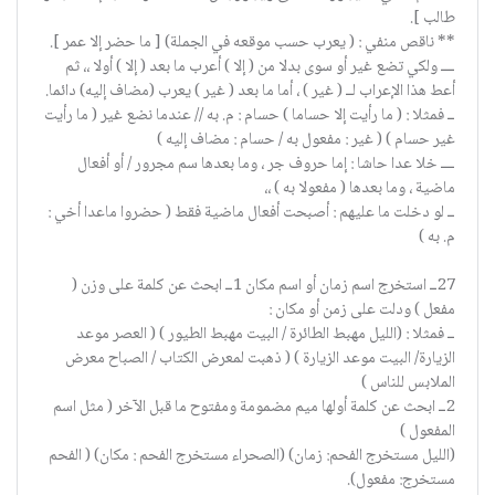
طالب ].
** ناقص منفي : ( يعرب حسب موقعه في الجملة) [ ما حضر إلا عمر ].
ــــ ولكي تضع غير أو سوى بدلا من ( إلا ) أعرب ما بعد ( إلا ) أولا ،، ثم
أعط هذا الإعراب لــ ( غير ) ، أما ما بعد ( غير ) يعرب (مضاف إليه) دائما.
ــ فمثلا : ( ما رأيت إلا حساما ) حسام : م. به // عندما نضع غير ( ما رأيت
غير حسام ) ( غير : مفعول به / حسام : مضاف إليه )
ــــ خلا عدا حاشا : إما حروف جر ، وما بعدها سم مجرور / أو أفعال
ماضية ، وما بعدها ( مفعولا به ) ،،
ــ لو دخلت ما عليهم : أصبحت أفعال ماضية فقط ( حضروا ماعدا أخي :
م. به )
27ــ استخرج اسم زمان أو اسم مكان 1ــ ابحث عن كلمة على وزن (
مفعل ) ودلت على زمن أو مكان :
ــ فمثلا : (الليل مهبط الطائرة / البيت مهبط الطيور ) ( العصر موعد
الزيارة/ البيت موعد الزيارة ) ( ذهبت لمعرض الكتاب / الصباح معرض
الملابس للناس )
2ــ ابحث عن كلمة أولها ميم مضمومة ومفتوح ما قبل الآخر ( مثل اسم
المفعول )
(الليل مستخرج الفحم: زمان) (الصحراء مستخرج الفحم : مكان) ( الفحم
مستخرج: مفعول).