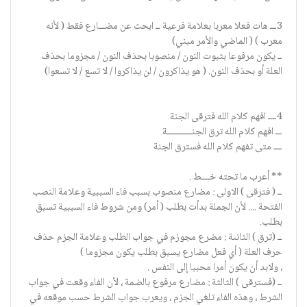
3ـــ هات فعلا معربا بعلامة فرعية ــ ابحث عن مضـــارع فقط ( لأنه
معرب ) ( الماضي والأمر مبني)
ــ يكون مرفوعا بثبوت النون / منصوبا بحذف النون / مجزوما بحذف
العلة أو بحذف النون. ( هو يذاكرون / لن يذاكروا / لا تسع / لا تسعوا)
4ــــ افهم كلام الله فترقى الجنة
ـــ افهم كلام الله ترق الجنــــــــــــة
ــــ متى تفهم كلام الله فسترق الجنة
** أعرب ما تحته خــــط .
ــ ( فترقى ) الاولى : مضارع منصوب بسبب فاء السببية وعلامة النصب
الفتحة .... لأن الجملة بدأت بطلب ( أمر) ومن شروط فاء السببية تسبق
بطلب.
ــ (ترق ) الثانىة : مضرع مجوزم في جواب الطلب وعلامة الجزم حذف
حرف العلة ( أي فعل مضارع يسبق بطلب يكون مجزوما )
، ولابد أن يكون أمرا محببا إلى النفس .
ــ (فسترقى ) الثالثة : مضارع مرفوع بالضمة ، لأن الفاء وقعت في جواب
الشرط ، وهذه الفاء تلغي الجزم ، ويعرب جواب الشرط حسب موقعه في