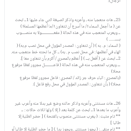
الرجال).
25ــ هات متعجبا منه ، وأعربه واذكر الصيغة التي جاء عليها 1ــ ابحث
عن ( ما أجمل السماء ! / ما أسرع أن تتعاون ! /ما أعظمها المسلمة! )
ــ ويعرب المتعجب منه في هذه الحالة ( مفعــــــــــــــولا به منصــــوب
بـــــ....... )
( السماء : م . به ) ( أن تتعاون : المصدر المؤول في محل نصب م.به) (
الهاء في أعظمها : في محل نصب م . به) ــ كل ما تحته خط متعجب منه.
2ــ ابحث عن ( أفعل بـــ ) [ أعظم بالمصري / أكرم بأن نتعاون معا ].
ـــ ويعرب المتعجب منه في هذه الحالة ( فاعــــــــــل مجرور لفظا مرفوع
محلا)
(بالمصري : الباء حرف جر زائد / المصري : فاعل مجرور لفظا مرفوع
محلا) ( بأن نتعاون : المصدر المؤول في محل رفع فاعل ).
26ــ هات مستثنى وأعربه واذكر حالته وضع غير بدلا منه وأعرب غير
وأعرب ما بعدها 1ــ ابحث عن كلمة بعد ( إلا ) ولها ثلاث حالات : ــ
** تام مثبت : ( يعرب مستثنى منصوب بالفتحة ) [ حضر الطلبة إلا
طالبا ]
** تام منفي : ( يجوز مستثنى ويجوز بدل) [ ما حضر الطلبة إلا طالبا أو