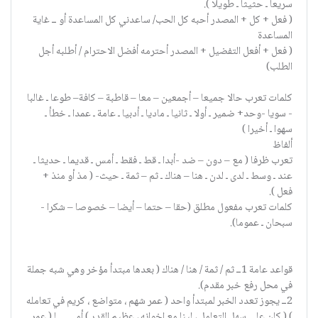
سريعا ـ حثيثا ـ طويلا ).
( فعل + كل + المصدر أحبه كل الحب/ ساعدني كل المساعدة أو ــ غاية
المساعدة
( فعل + أفعل التفضيل + المصدر أحترمه أفضل الاحترام / أطلبه أجل
الطلب)
كلمات تعرب حالا جميعا – أجمعين – معا – قاطبة – كافة– طوعا ـ غالبا
- سويا -وحد+ ضمير ـ أولا ـ ثانيا ـ ماديا ـ أدبيا ـ عامة ـ عمدا ـ خطأ ـ
سهوا ـ أخيرا )
ألفاظ
تعرب ظرفا ( مع – دون – ضد -أبدا ـ قط ـ فقط ـ أمس ـ قديما ـ حديثا ـ
عند ـ وسط ـ لدى ـ لدن ـ هنا – هناك ـ ثم – ثمة ـ حيث- ( مذ أو منذ +
فعل ).
كلمات تعرب مفعول مطلق (حقا – حتما – أيضا – خصوصا – شكرا -
سبحان ـ عموما).
قواعد عامة 1ــ ثم / ثمة / هنا / هناك ( بعدها مبتدأ مؤخر وهي شبه جملة
في محل رفع خبر مقدم).
2ــ يجوز تعدد الخبر لمبتدأ واحد ( عمر شهم ، متواضع ، كريم في تعامله
) ( كان على سهل التعامل ، لينا مع إخوانه ، عظيم القدر ) أمـــــــــا ( عمر