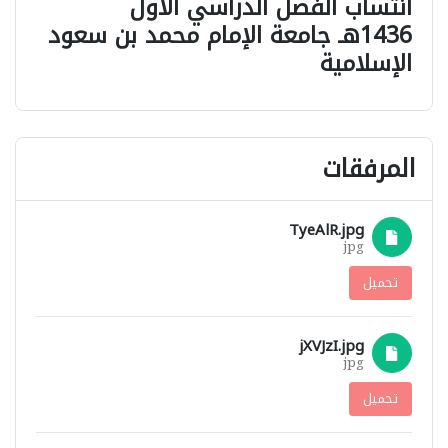
انتساب الفصل الدراسي الأول
1436هـ جامعة الإمام محمد بن سعود
الإسلامية
المرفقات
TyeAlR.jpg
jpg
تحميل
jXVJzI.jpg
jpg
تحميل