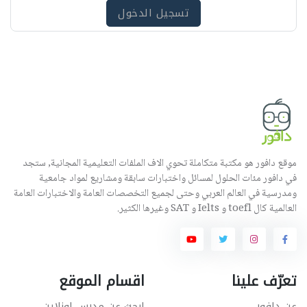
ه
تسجيل الدخول
موقع دافور هو مكتبة متكاملة تحوي الاف الملفات التعليمية المجانية, ستجد
في دافور مئات الحلول لمسائل واختبارات سابقة ومشاريع لمواد جامعية
ومدرسية في العالم العربي وحتى لجميع التخصصات العامة والاختبارات العامة
العالمية كال toefl و Ielts و SAT وغيرها الكثير.
تعرّف علينا
اقسام الموقع
عن دافور
ابحث عن مدرس اونلاين