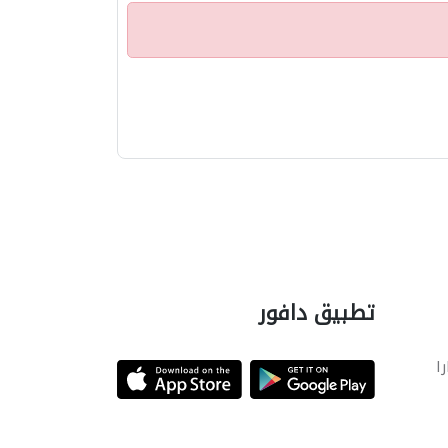
تطبيق دافور
را