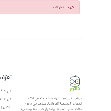
ت
لايوجد تعليقات
ن
ب
ي
ه
تعرّف 
عن دافو
موقع دافور هو مكتبة متكاملة تحوي الاف
عن عال
الملفات التعليمية المجانية, ستجد في دافور
اتصل بن
مئات الحلول لمسائل واختبارات سابقة ومشاريع