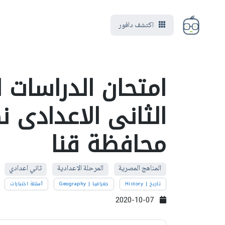
اكتشف دافور
امتحان الدراسات 
محافظة قنا
المناهج المصرية
المرحلة الاعدادية
ثاني اعدادي
تاريخ | History
جغرافيا | Geography
أسئلة اختبارات
2020-10-07