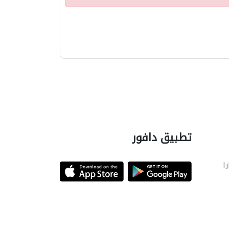
تطبيق دافور
را