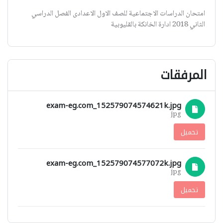
امتحان الدراسات الاجتماعية للصف الاول الاعدادى الفصل الدراسي
الثاني 2018 ادارة الخانكة بالقليوبية
المرفقات
exam-eg.com_152579074574621k.jpg
jpg
تحميل
exam-eg.com_152579074577072k.jpg
jpg
تحميل