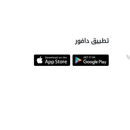
تطبيق دافور
را