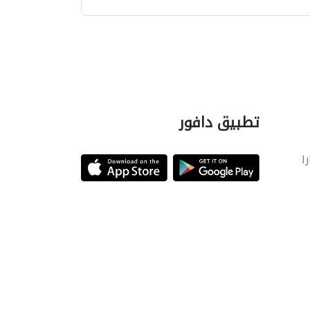
تطبيق دافور
را