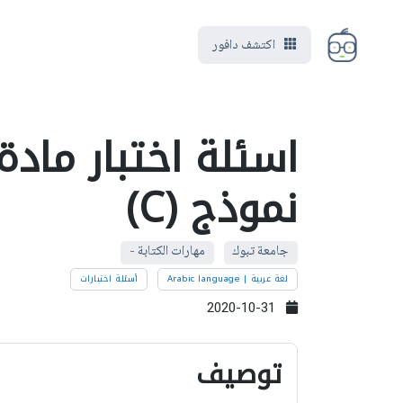
اكتشف دافور
اسئلة اختبار مادة
نموذج (C)
جامعة تبوك
مهارات الكتابة -
لغة عربية | Arabic language
أسئلة اختبارات
2020-10-31
توصيف