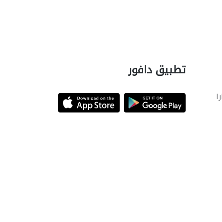
تطبيق دافور
را