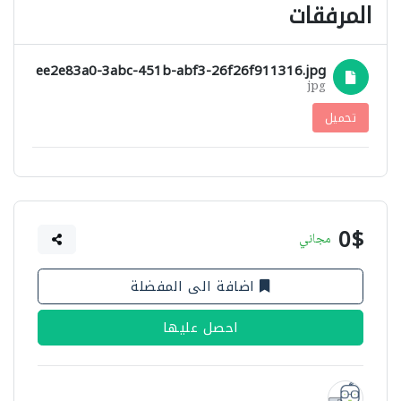
المرفقات
ee2e83a0-3abc-451b-abf3-26f26f911316.jpg
jpg
تحميل
0$
مجاني
اضافة الى المفضلة
احصل عليها