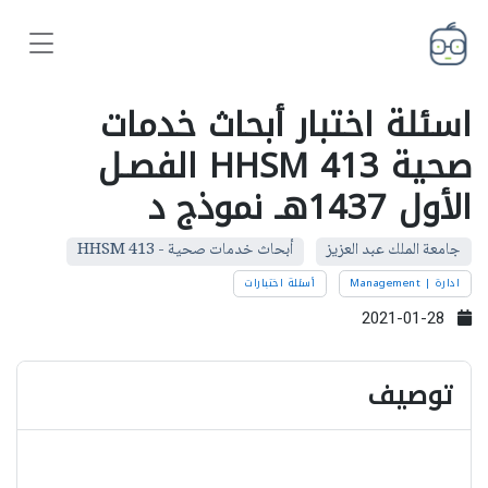
اسئلة اختبار أبحاث خدمات
صحية HHSM 413 الفصـل
الأول 1437هـ نموذج د
جامعة الملك عبد العزيز
أبحاث خدمات صحية - HHSM 413
ادارة | Management
أسئلة اختبارات
2021-01-28
توصيف