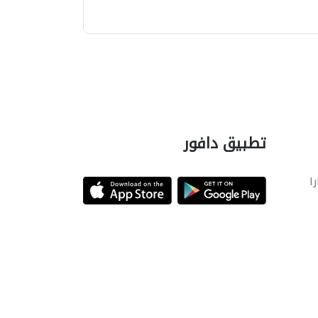
تطبيق دافور
را