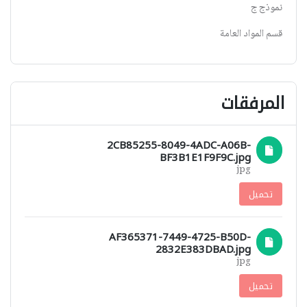
نموذج ج
قسم المواد العامة
المرفقات
2CB85255-8049-4ADC-A06B-
BF3B1E1F9F9C.jpg
jpg
تحميل
AF365371-7449-4725-B50D-
2832E383DBAD.jpg
jpg
تحميل