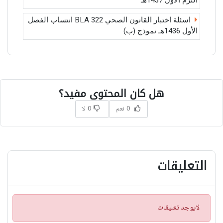
الترم الأول 1437هـ
اسئلة اختبار القانون الصحي BLA 322 انتساب الفصل
الأول 1436هـ نموذج (ب)
هل كان المحتوى مفيد؟
0 نعم
0 لا
التعليقات
ت
لايوجد تعليقات
ن