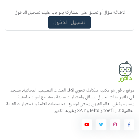
ب
ي
لاضافة سؤال أو تعليق على المشاركة يتوجب عليك تسجيل الدخول
ه
تسجيل الدخول
موقع دافور هو مكتبة متكاملة تحوي الاف الملفات التعليمية المجانية, ستجد
في دافور مئات الحلول لمسائل واختبارات سابقة ومشاريع لمواد جامعية
ومدرسية في العالم العربي وحتى لجميع التخصصات العامة والاختبارات العامة
العالمية كال toefl و Ielts و SAT وغيرها الكثير.