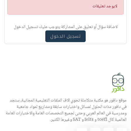
ت
لايوجد تعليقات
ن
ب
ي
لاضافة سؤال أو تعليق على المشاركة يتوجب عليك تسجيل الدخول
ه
تسجيل الدخول
موقع دافور هو مكتبة متكاملة تحوي الاف الملفات التعليمية المجانية, ستجد
في دافور مئات الحلول لمسائل واختبارات سابقة ومشاريع لمواد جامعية
ومدرسية في العالم العربي وحتى لجميع التخصصات العامة والاختبارات العامة
العالمية كال toefl و Ielts و SAT وغيرها الكثير.