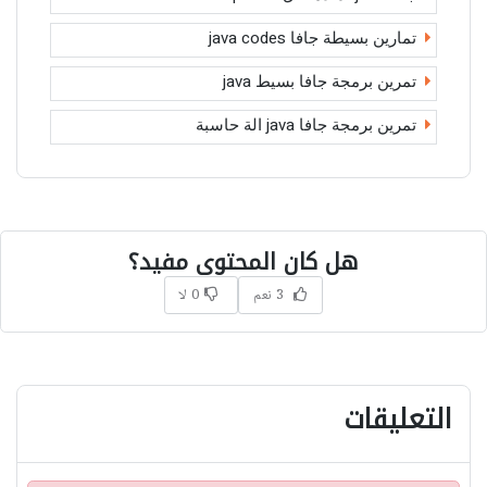
تمارين بسيطة جافا java codes
تمرين برمجة جافا بسيط java
تمرين برمجة جافا java الة حاسبة
هل كان المحتوى مفيد؟
3 نعم
0 لا
التعليقات