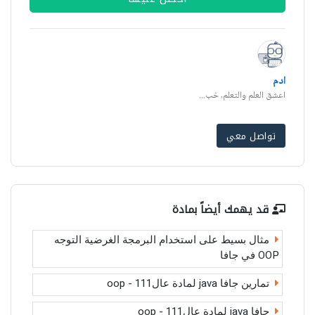
ادم
اعشق العلم والتعلم, خب...
تواصل معي
قد يهمك أيضاً بمادة
مثال بسيط على استخدام البرمجة الغرضية التوجه
OOP في جافا
تمارين جافا java لمادة عال111 - oop
جافا java لمادة عال111 - oop