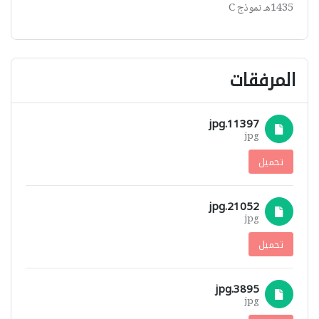
1435هـ نموذج C
المرفقات
11397.jpg
jpg
تحميل
21052.jpg
jpg
تحميل
3895.jpg
jpg