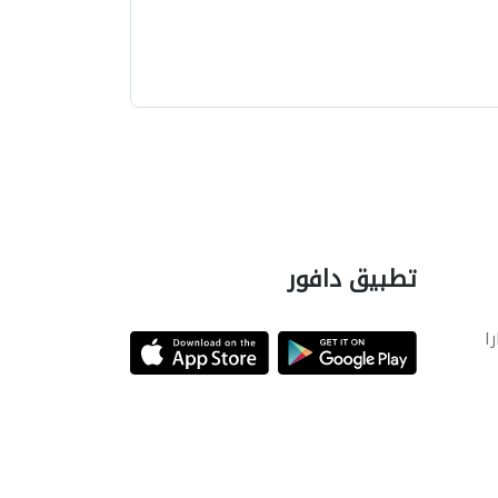
تطبيق دافور
را