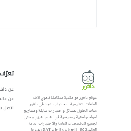
ب
ي
ه
تعرّف 
عن دافو
موقع دافور هو مكتبة متكاملة تحوي الاف
عن عال
الملفات التعليمية المجانية, ستجد في دافور
اتصل بن
مئات الحلول لمسائل واختبارات سابقة ومشاريع
لمواد جامعية ومدرسية في العالم العربي وحتى
لجميع التخصصات العامة والاختبارات العامة
العالمية كال toefl و Ielts و SAT وغيرها