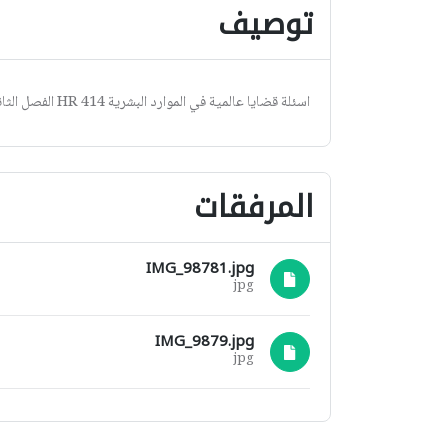
توصيف
اسئلة قضايا عالمية في الموارد البشرية HR 414 الفصل الثاني 1438هـ نموذج د
المرفقات
IMG_98781.jpg
jpg
IMG_9879.jpg
jpg