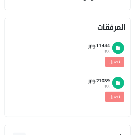
المرفقات
11444.jpg
jpg
تحميل
21089.jpg
jpg
تحميل