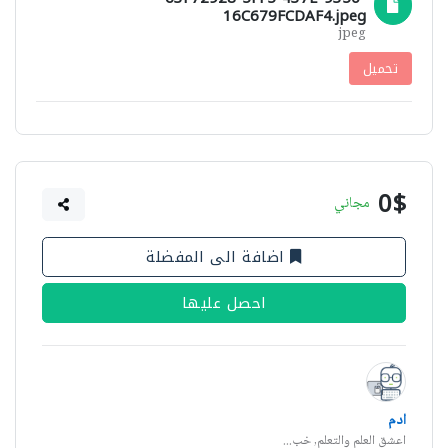
16C679FCDAF4.jpeg
jpeg
تحميل
0$
مجاني
اضافة الى المفضلة
احصل عليها
ادم
اعشق العلم والتعلم, خب...