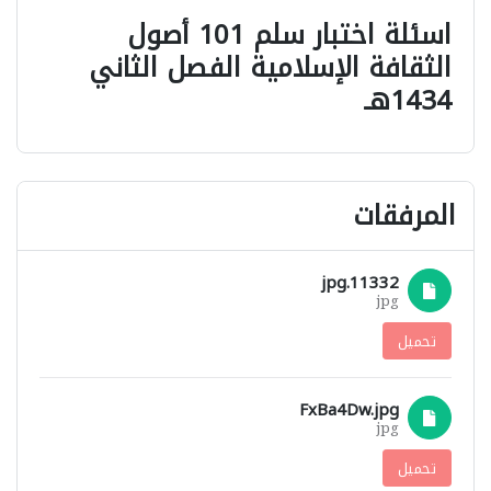
اسئلة اختبار سلم 101 أصول
الثقافة الإسلامية الفصل الثاني
1434هـ
المرفقات
11332.jpg
jpg
تحميل
FxBa4Dw.jpg
jpg
تحميل