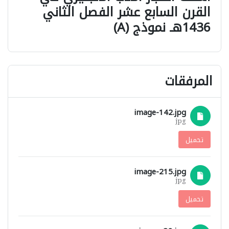
القرن السابع عشر الفصل الثاني
1436هـ نموذج (A)
المرفقات
image-142.jpg
jpg
تحميل
image-215.jpg
jpg
تحميل