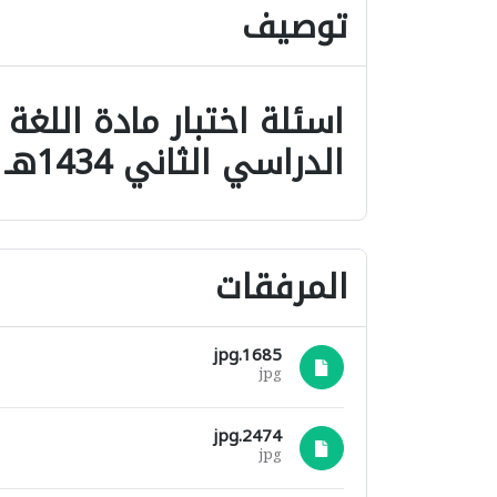
توصيف
اسئلة اختبار مادة اللغة 
الدراسي الثاني 1434هـ نموذج (b)
المرفقات
1685.jpg
jpg
2474.jpg
jpg