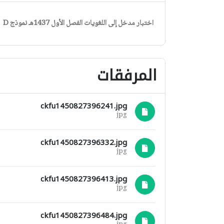
اختبار مدخل إلى اللغويات الفصل الأول 1437هـ نموذج D
المرفقات
ckfu1450827396241.jpg
jpg
ckfu1450827396332.jpg
jpg
ckfu1450827396413.jpg
jpg
ckfu1450827396484.jpg