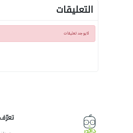
التعليقات
ت
لايوجد تعليقات
ن
ب
ي
ه
تعرّف 