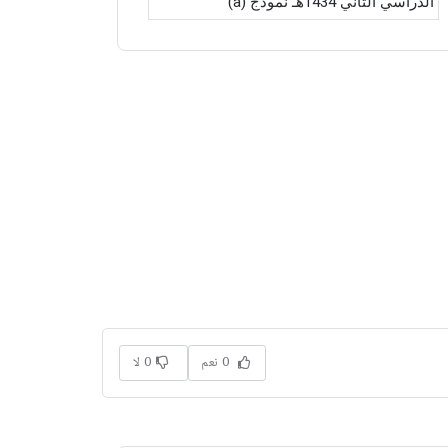
الدراسي الثاني 1434هـ نموذج (a)
0 نعم
0 لا