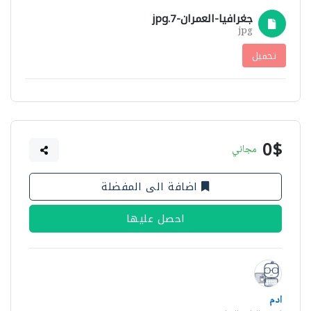
جغرافيا-العمران-7.jpg
jpg
تحميل
0$
مجاني
اضافة الى المفضلة
احصل عليها
ادم