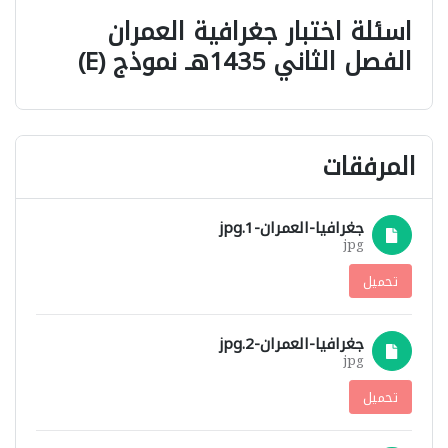
اسئلة اختبار جغرافية العمران
الفصل الثاني 1435هـ نموذج (E)
المرفقات
جغرافيا-العمران-1.jpg
jpg
تحميل
جغرافيا-العمران-2.jpg
jpg
تحميل