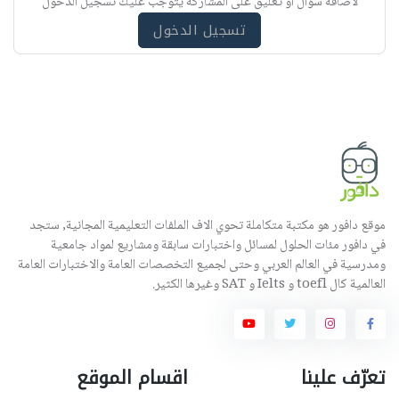
لاضافة سؤال أو تعليق على المشاركة يتوجب عليك تسجيل الدخول
ه
تسجيل الدخول
موقع دافور هو مكتبة متكاملة تحوي الاف الملفات التعليمية المجانية, ستجد
في دافور مئات الحلول لمسائل واختبارات سابقة ومشاريع لمواد جامعية
ومدرسية في العالم العربي وحتى لجميع التخصصات العامة والاختبارات العامة
العالمية كال toefl و Ielts و SAT وغيرها الكثير.
تعرّف علينا
اقسام الموقع