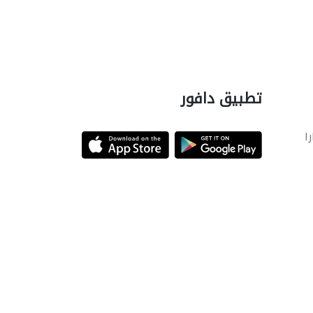
تطبيق دافور
را