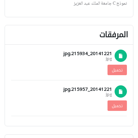
نموذج C جامعة الملك عبد العزيز
المرفقات
20141221_215934.jpg
jpg
تحميل
20141221_215957.jpg
jpg
تحميل