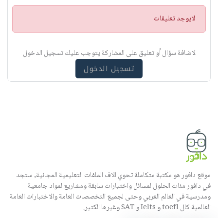
ت
لايوجد تعليقات
ن
ب
ي
لاضافة سؤال أو تعليق على المشاركة يتوجب عليك تسجيل الدخول
ه
تسجيل الدخول
موقع دافور هو مكتبة متكاملة تحوي الاف الملفات التعليمية المجانية, ستجد
في دافور مئات الحلول لمسائل واختبارات سابقة ومشاريع لمواد جامعية
ومدرسية في العالم العربي وحتى لجميع التخصصات العامة والاختبارات العامة
العالمية كال toefl و Ielts و SAT وغيرها الكثير.