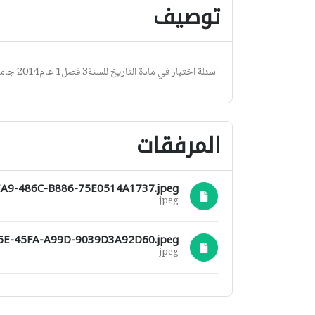
توصيف
اسئلة اختبار في مادة التاريخ للسنة3 فصل1 عام2014 جامعة دمشق كلية الاداب قسم لغة عربية
المرفقات
A9-486C-B886-75E0514A1737.jpeg
jpeg
5E-45FA-A99D-9039D3A92D60.jpeg
jpeg