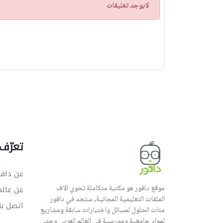
ت
لايوجد تعليقات
ن
ب
ي
ه
تعرّف 
عن دافو
موقع دافور هو مكتبة متكاملة تحوي الاف
عن عال
الملفات التعليمية المجانية, ستجد في دافور
اتصل بن
مئات الحلول لمسائل واختبارات سابقة ومشاريع
لمواد جامعية ومدرسية في العالم العربي وحتى