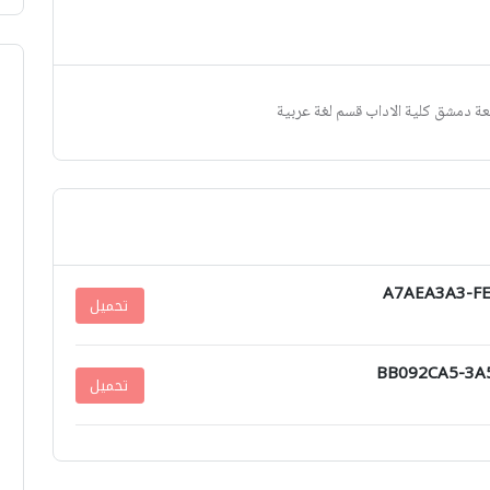
A7AEA3A3-FE
تحميل
BB092CA5-3A
تحميل