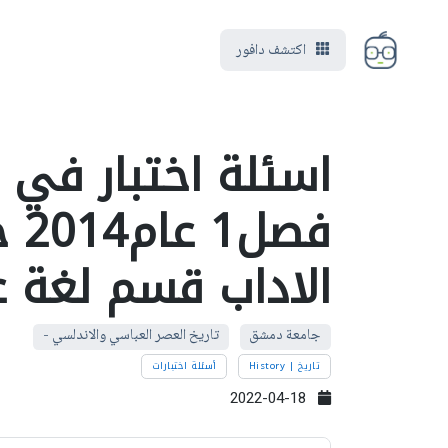
اكتشف دافور
فص
الاداب قسم لغة ع
جامعة دمشق
تاريخ العصر العباسي والاندلسي -
تاريخ | History
أسئلة اختبارات
2022-04-18