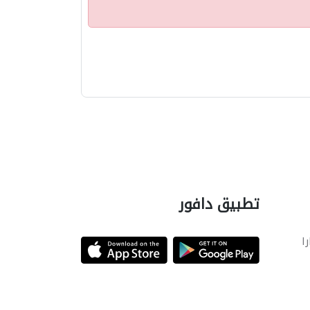
تطبيق دافور
را