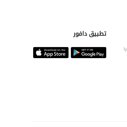
تطبيق دافور
را