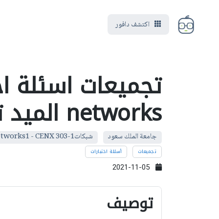
اكتشف دافور
networks الميد تيرم
جامعة الملك سعود
شبكات1-networks1 - CENX 303
تجميعات
أسئلة اختبارات
2021-11-05
توصيف