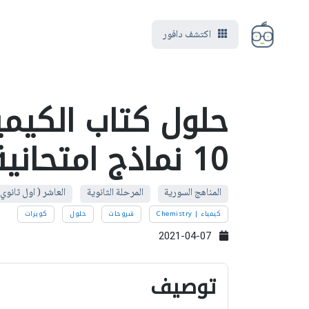
اكتشف دافور
حلول كتاب الكيمي
10 نماذج امتحانية هامة 2019
المناهج السورية
المرحلة الثانوية
العاشر ( اول ثانوي 
كيمياء | Chemistry
شروحات
حلول
كويزات
2021-04-07
توصيف