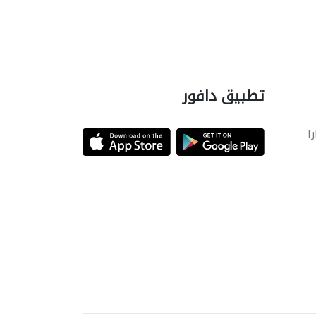
تطبيق دافور
را