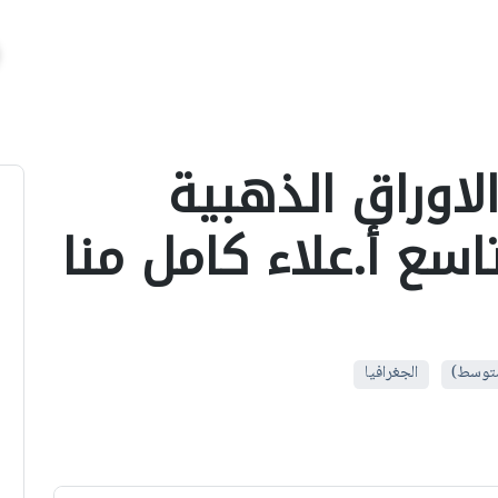
لاوراق الذهبية
سع أ.علاء كامل منا
 متوسط)
الجغرافيا