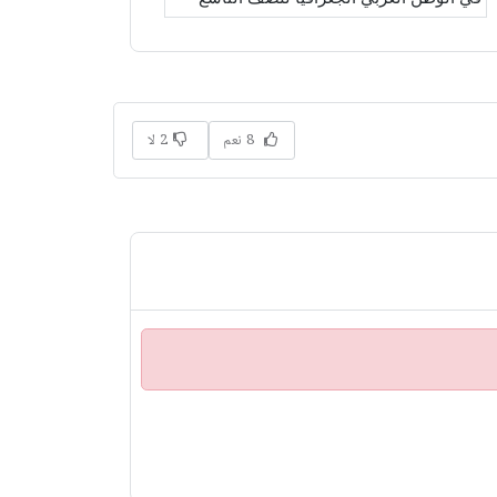
8 نعم
2 لا