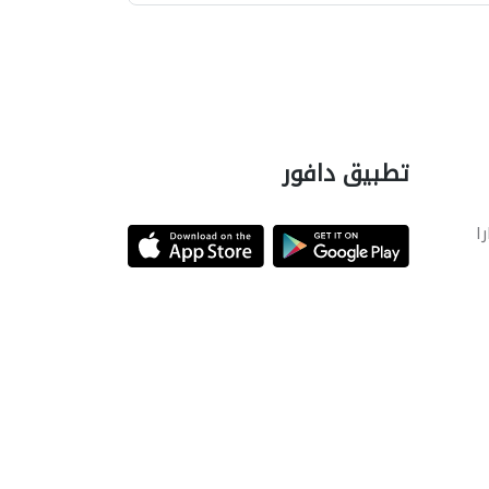
تطبيق دافور
را