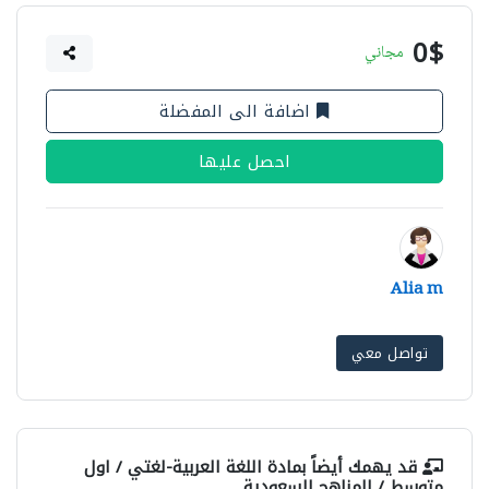
0$
مجاني
اضافة الى المفضلة
احصل عليها
Alia m
تواصل معي
قد يهمك أيضاً بمادة
اللغة العربية-لغتي / اول
متوسط / المناهج السعودية