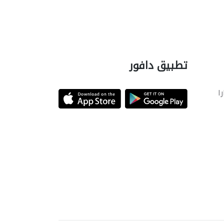
تطبيق دافور
را