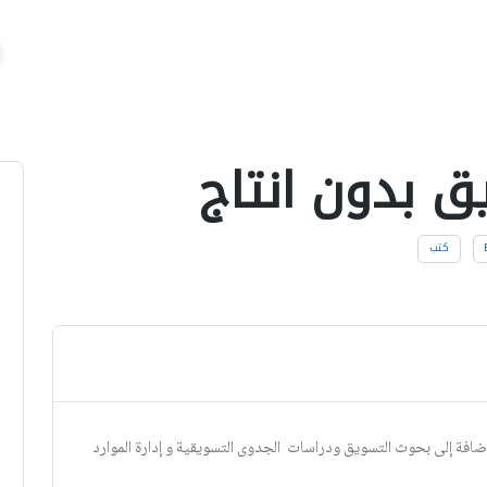
ق بدون انتاج
كتب
إضافة إلى بحوث التسویق ودراسات الجدوى التسویقیة و إدارة الموارد