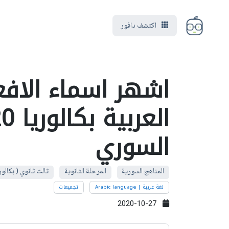
اكتشف دافور
اشهر اسماء الافع
السوري
المناهج السورية
المرحلة الثانوية
ثالث ثانوي ( بكالور
لغة عربية | Arabic language
تجميعات
2020-10-27