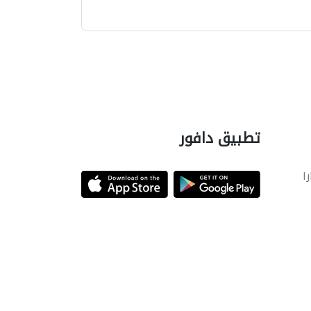
تطبيق دافور
را