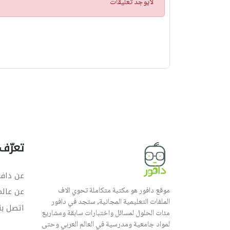
ت
لايوجد تعليقات
ن
ب
ي
ه
تعرّف 
عن دافو
موقع دافور هو مكتبة متكاملة تحوي الاف
عن عال
الملفات التعليمية المجانية, ستجد في دافور
اتصل بن
مئات الحلول لمسائل واختبارات سابقة ومشاريع
لمواد جامعية ومدرسية في العالم العربي وحتى