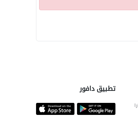
تطبيق دافور
را