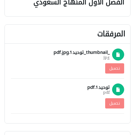
الفصل الاول المنهاج السعودي
المرفقات
_thumbnail_توحيد1.pdf.jpg
jpg
تحميل
توحيد1.pdf
pdf
تحميل