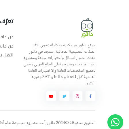
تعرّف 
عن دافو
موقع دافور هو مكتبة متكاملة تحوي الاف
عن عال
الملفات التعليمية المجانية, ستجد في دافور
اتصل بن
مئات الحلول لمسائل واختبارات سابقة ومشاريع
لمواد جامعية ومدرسية في العالم العربي وحتى
لجميع التخصصات العامة والاختبارات العامة
العالمية كال toefl و Ielts و SAT وغيرها
الكثير.
الحقوق محفوظة ©2024 دافور, أحد مشاريع مجموعة
عالم أ