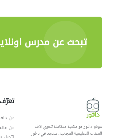
تبحث عن مدرس اونلاي
تعرّف 
عن دافو
موقع دافور هو مكتبة متكاملة تحوي الاف
عن عال
الملفات التعليمية المجانية, ستجد في دافور
اتصل بن