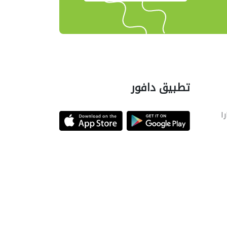
تطبيق دافور
را