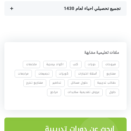
تجميع تحصيلي احياء لعام 1430
ملفات تعليمية مشابهة
شروحات
دورات
كتب
اكواد برمجية
ملخصات
مشاريع
أسئلة اختبارات
كويزات
تجميعات
مراجعات
حقائب تدريبية
حلول مسائل
تحاضير
مشاريع تخرج
حلول
عروض تقديمية سلايدات
مراجع
ابحث عن دورات تدريبية