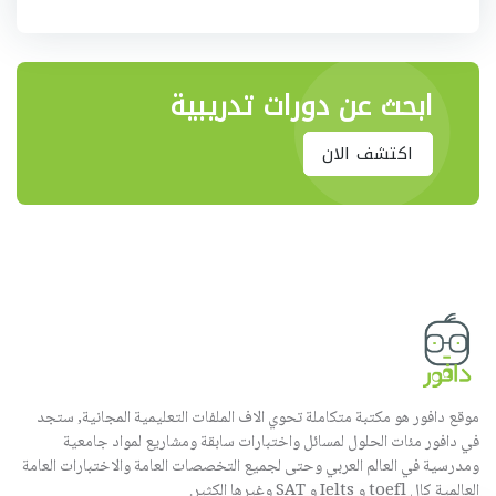
ابحث عن دورات تدريبية
اكتشف الان
موقع دافور هو مكتبة متكاملة تحوي الاف الملفات التعليمية المجانية, ستجد
في دافور مئات الحلول لمسائل واختبارات سابقة ومشاريع لمواد جامعية
ومدرسية في العالم العربي وحتى لجميع التخصصات العامة والاختبارات العامة
العالمية كال toefl و Ielts و SAT وغيرها الكثير.