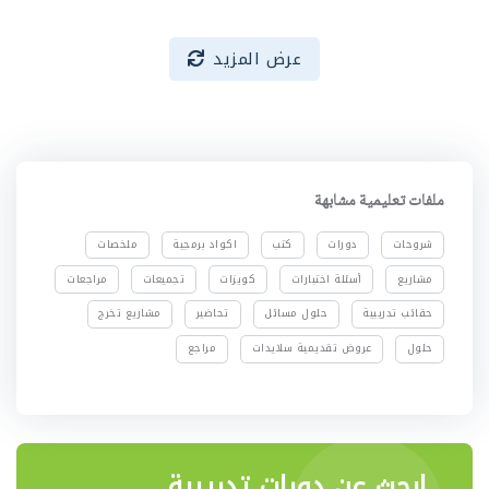
عرض المزيد
ملفات تعليمية مشابهة
شروحات
دورات
كتب
اكواد برمجية
ملخصات
مشاريع
أسئلة اختبارات
كويزات
تجميعات
مراجعات
حقائب تدريبية
حلول مسائل
تحاضير
مشاريع تخرج
حلول
عروض تقديمية سلايدات
مراجع
ابحث عن دورات تدريبية