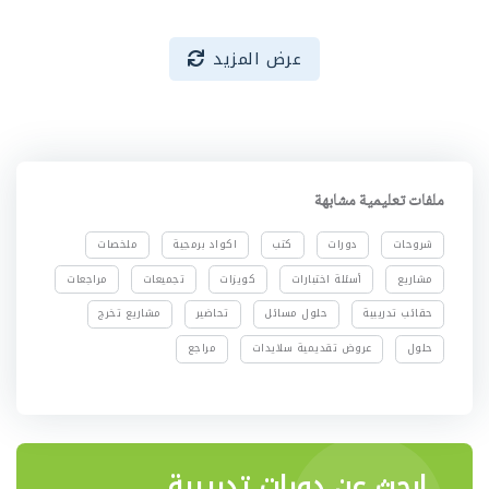
عرض المزيد
ملفات تعليمية مشابهة
شروحات
دورات
كتب
اكواد برمجية
ملخصات
مشاريع
أسئلة اختبارات
كويزات
تجميعات
مراجعات
حقائب تدريبية
حلول مسائل
تحاضير
مشاريع تخرج
حلول
عروض تقديمية سلايدات
مراجع
ابحث عن دورات تدريبية