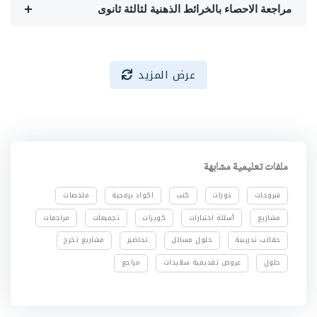
مراجعة الاحصاء بالخرائط الذهنية لثالثة ثانوى
عرض المزيد
ملفات تعليمية مشابهة
شروحات
دورات
كتب
اكواد برمجية
ملخصات
مشاريع
أسئلة اختبارات
كويزات
تجميعات
مراجعات
حقائب تدريبية
حلول مسائل
تحاضير
مشاريع تخرج
حلول
عروض تقديمية سلايدات
مراجع