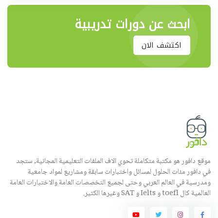
ابحث عن دورات تدريبية
اكتشف الان
موقع دافور هو مكتبة متكاملة تحوي الاف الملفات التعليمية المجانية, ستجد
في دافور مئات الحلول لمسائل واختبارات سابقة ومشاريع لمواد جامعية
ومدرسية في العالم العربي وحتى لجميع التخصصات العامة والاختبارات العامة
العالمية كال toefl و Ielts و SAT وغيرها الكثير.