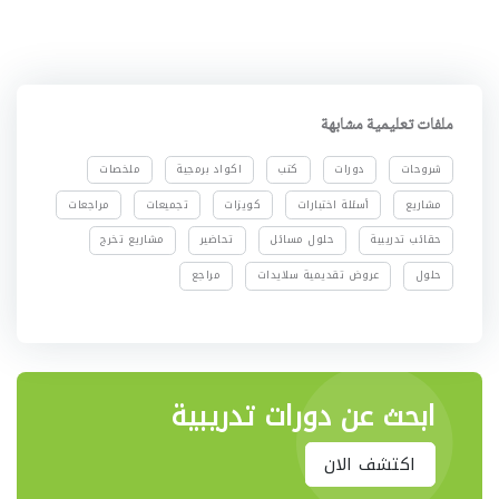
ملفات تعليمية مشابهة
شروحات
دورات
كتب
اكواد برمجية
ملخصات
مشاريع
أسئلة اختبارات
كويزات
تجميعات
مراجعات
حقائب تدريبية
حلول مسائل
تحاضير
مشاريع تخرج
حلول
عروض تقديمية سلايدات
مراجع
ابحث عن دورات تدريبية
اكتشف الان