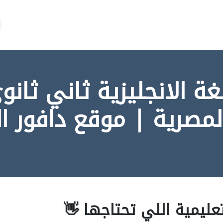
غة الانجليزية ثاني ثانو
المصرية | موقع دافور 
عليمية اللي تحتاجها 👋