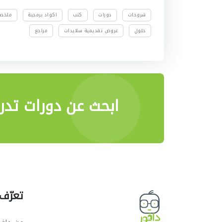
شروحات
دورات
كتب
اكواد برمجية
ملخص
حلول
عروض تقديمية سلايدات
مراجع
ابحث عن دورات تدري
تعرّف 